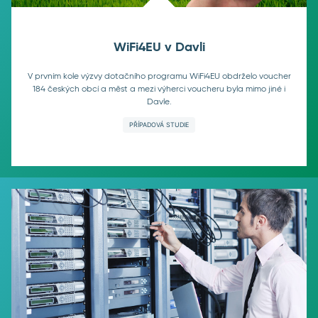
WiFi4EU v Davli
V prvním kole výzvy dotačního programu WiFi4EU obdrželo voucher
184 českých obcí a měst a mezi výherci voucheru byla mimo jiné i
Davle.
PŘÍPADOVÁ STUDIE