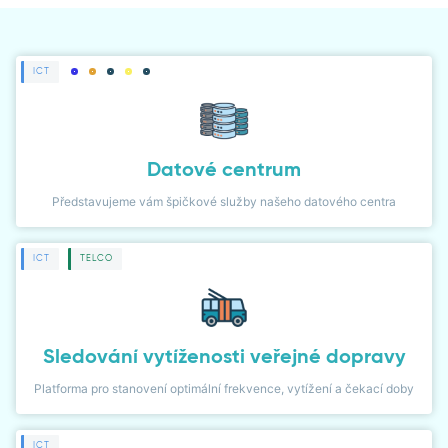
ČLÁNKY
NOVINKY
ICT
NÁVODY
PŘÍPADOVÉ STUDIE
Datové centrum
LIDÉ
Představujeme vám špičkové služby našeho datového centra
WIKI
ICT
TELCO
KARIÉRA
Sledování vytíženosti veřejné dopravy
KONTAKT
Platforma pro stanovení optimální frekvence, vytížení a čekací doby
KLIENTSKÁ ZÓNA
ICT