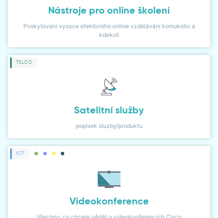
Nástroje pro online školení
Poskytování vysoce efektivního online vzdělávání komukoliv a
kdekoli
TELCO
Satelitní služby
popisek sluzby/produktu
ICT
Videokonference
Všechno, co chcete vědět o videokonferencích Cisco