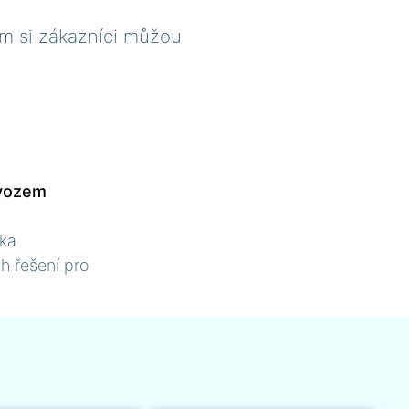
ým si zákazníci můžou
ovozem
ka
 řešení pro