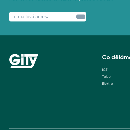
Co dělám
ICT
Telco
Elektro