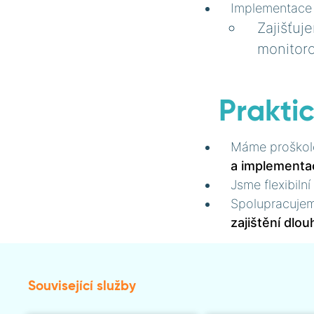
Implementace 
Zajišťuj
monitoro
Prakti
Máme proškol
a implementa
Jsme flexibil
Spolupracujem
zajištění dlo
Související služby