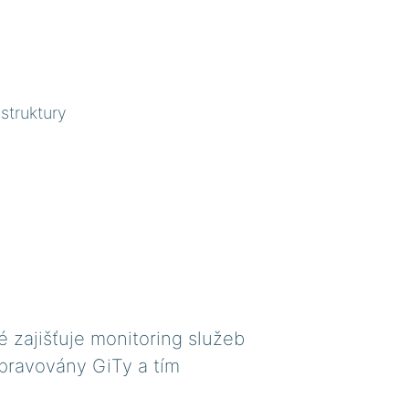
astruktury
 zajišťuje monitoring služeb
spravovány GiTy a tím