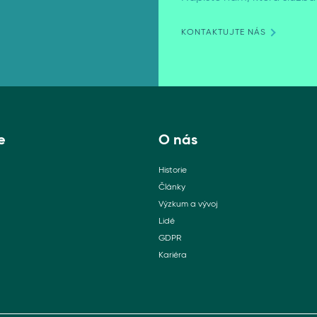
KONTAKTUJTE NÁS
e
O nás
Historie
Články
Výzkum a vývoj
Lidé
GDPR
Kariéra