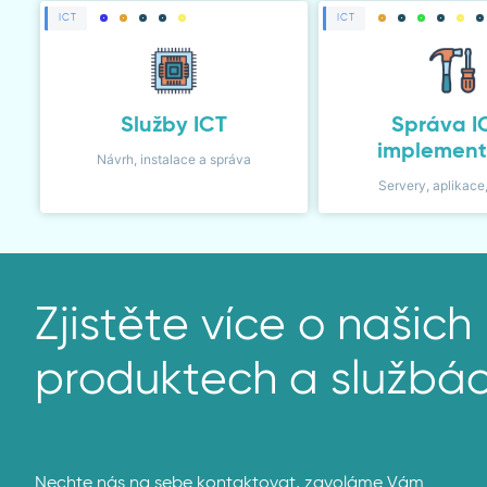
ICT
ICT
Služby ICT
Správa I
implemen
Návrh, instalace a správa
Servery, aplikace
Zjistěte více o našich
produktech a službách
Nechte nás na sebe kontaktovat, zavoláme Vám