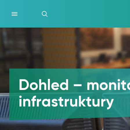
CO DĚLÁME
O NÁS
ČLÁNKY
Dohled – monit
infrastruktury
LIDÉ
WIKI