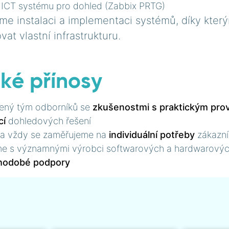
ICT systému pro dohled (Zabbix PRTG)
eme instalaci a implementaci systémů, díky kter
vat vlastní infrastrukturu.
cké přínosy
ený tým odborníků se
zkušenostmi s praktickým pr
cí
dohledových řešení
ní a vždy se zaměřujeme na
individuální potřeby
zákazní
e s významnými výrobci softwarových a hardwarových
uhodobé podpory