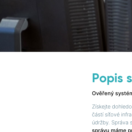
KARIÉRA
KONTAKT
KLIENTSKÁ ZÓNA
Popis 
Ověřený systém 
Získejte dohledo
částí síťové inf
údržby. Správa s
správu máme pr