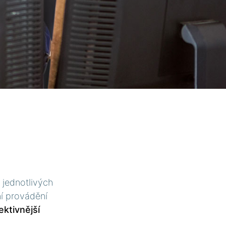
 jednotlivých
ní provádění
ektivnější