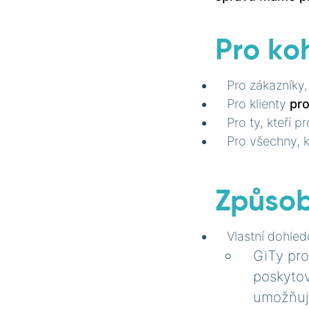
Pro ko
Pro zákazníky,
Pro klienty
pro
Pro ty, kteří p
Pro všechny, kt
Způsob
Vlastní dohle
GiTy pro
poskytov
umožňuje