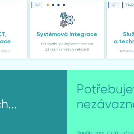
ICT
ICT
TELC
CT,
Systémová integrace
Služ
tace
a tech
Od návrhu po implementaci pro
zákazníky všech velikostí
, cloud
Dohledov
Potřebuje
...
nezávazn
Napište nám, která služba 