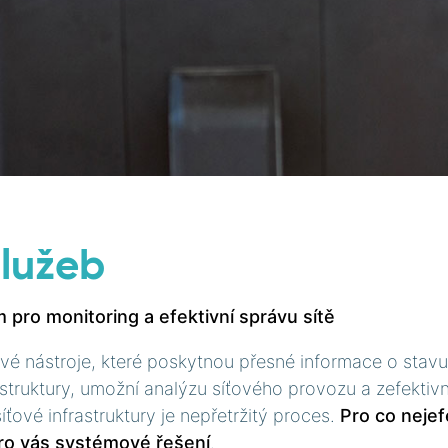
služeb
pro monitoring a efektivní správu sítě
vé nástroje, které poskytnou přesné informace o stavu
rastruktury, umožní analýzu síťového provozu a zefektiv
íťové infrastruktury je nepřetržitý proces.
Pro co nejef
o vás systémové řešení
.