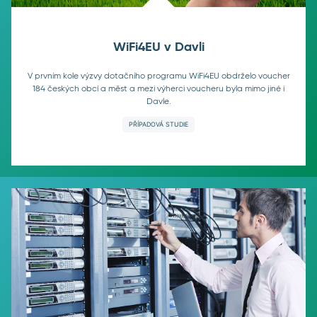
WiFi4EU v Davli
V prvním kole výzvy dotačního programu WiFi4EU obdrželo voucher
184 českých obcí a měst a mezi výherci voucheru byla mimo jiné i
Davle.
PŘÍPADOVÁ STUDIE