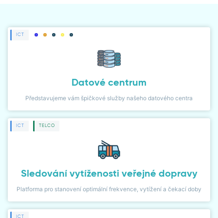
ČLÁNKY
NOVINKY
ICT
NÁVODY
PŘÍPADOVÉ STUDIE
Datové centrum
LIDÉ
Představujeme vám špičkové služby našeho datového centra
WIKI
ICT
TELCO
KARIÉRA
Sledování vytíženosti veřejné dopravy
KONTAKT
Platforma pro stanovení optimální frekvence, vytížení a čekací doby
KLIENTSKÁ ZÓNA
ICT