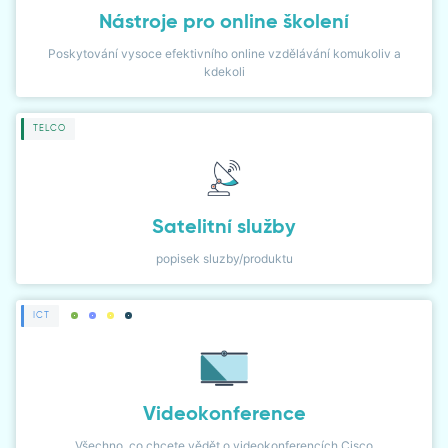
Nástroje pro online školení
Poskytování vysoce efektivního online vzdělávání komukoliv a
kdekoli
TELCO
Satelitní služby
popisek sluzby/produktu
ICT
Videokonference
Všechno, co chcete vědět o videokonferencích Cisco