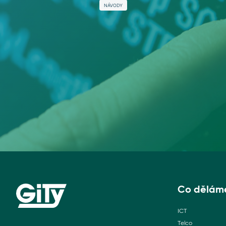
NÁVODY
Co dělám
ICT
Telco