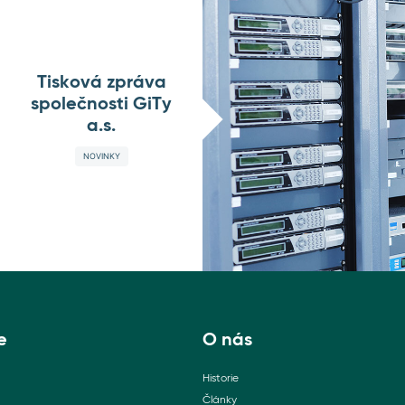
Tisková zpráva
společnosti GiTy
a.s.
NOVINKY
e
O nás
Historie
Články