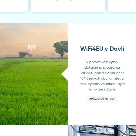
WiFi4EU v Davli
V prvním kole výzvy
dotačního programu
WiFi4EU obdrželo voucher
184 českých obcí a měst a
mezi výherci voucheru byla
mimo jiné i Davle.
PŘÍPADOVÁ STUDIE