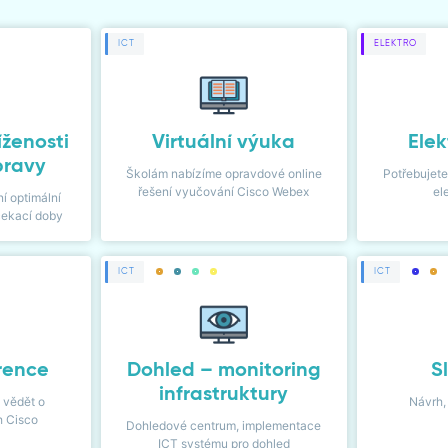
ICT
ELEKTRO
íženosti
Virtuální výuka
Elek
pravy
Školám nabízíme opravdové online
Potřebujete
řešení vyučování Cisco Webex
el
í optimální
čekací doby
ICT
ICT
rence
Dohled – monitoring
S
infrastruktury
 vědět o
Návrh,
h Cisco
Dohledové centrum, implementace
ICT systému pro dohled