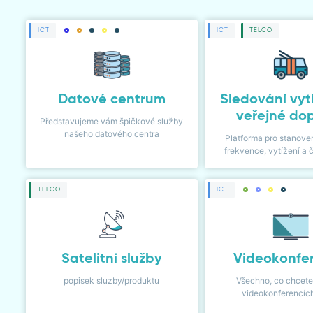
KARIÉRA
ICT
ICT
TELCO
KONTAKT
Datové centrum
Sledování vyt
veřejné do
KLIENTSKÁ ZÓNA
Představujeme vám špičkové služby
našeho datového centra
Platforma pro stanoven
frekvence, vytížení a 
TELCO
ICT
Satelitní služby
Videokonfe
popisek sluzby/produktu
Všechno, co chcete
videokonferencíc