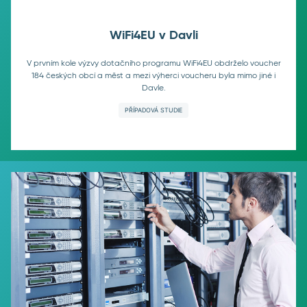
WiFi4EU v Davli
V prvním kole výzvy dotačního programu WiFi4EU obdrželo voucher
184 českých obcí a měst a mezi výherci voucheru byla mimo jiné i
Davle.
PŘÍPADOVÁ STUDIE