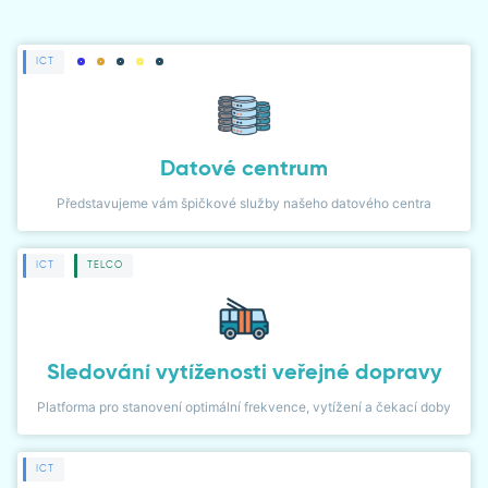
ČLÁNKY
ICT
NOVINKY
NÁVODY
PŘÍPADOVÉ STUDIE
Datové centrum
Představujeme vám špičkové služby našeho datového centra
LIDÉ
ICT
TELCO
WIKI
KARIÉRA
Sledování vytíženosti veřejné dopravy
KONTAKT
Platforma pro stanovení optimální frekvence, vytížení a čekací doby
KLIENTSKÁ ZÓNA
ICT