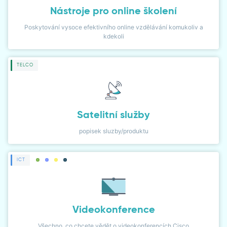
Nástroje pro online školení
Poskytování vysoce efektivního online vzdělávání komukoliv a
kdekoli
TELCO
Satelitní služby
popisek sluzby/produktu
ICT
Videokonference
Všechno, co chcete vědět o videokonferencích Cisco