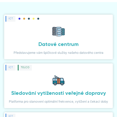
ČLÁNKY
NOVINKY
ICT
NÁVODY
PŘÍPADOVÉ STUDIE
Datové centrum
LIDÉ
Představujeme vám špičkové služby našeho datového centra
WIKI
ICT
TELCO
KARIÉRA
Sledování vytíženosti veřejné dopravy
KONTAKT
Platforma pro stanovení optimální frekvence, vytížení a čekací doby
KLIENTSKÁ ZÓNA
ICT