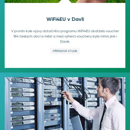
WiFi4EU v Davli
V prvním kole výzvy dotačního programu WiFi4EU obdrželo voucher
184 českých obcí a měst a mezi výherci voucheru byla mimo jiné i
Davle.
PŘÍPADOVÁ STUDIE