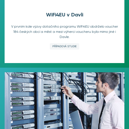
WiFi4EU v Davli
V prvním kole výzvy dotačního programu WiFi4EU obdrželo voucher
184 českých obcí a měst a mezi výherci voucheru byla mimo jiné i
Davle.
PŘÍPADOVÁ STUDIE