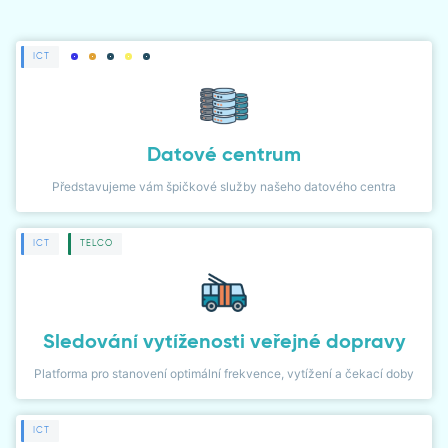
ČLÁNKY
ICT
NOVINKY
NÁVODY
PŘÍPADOVÉ STUDIE
Datové centrum
Představujeme vám špičkové služby našeho datového centra
LIDÉ
ICT
TELCO
WIKI
KARIÉRA
Sledování vytíženosti veřejné dopravy
KONTAKT
Platforma pro stanovení optimální frekvence, vytížení a čekací doby
KLIENTSKÁ ZÓNA
ICT