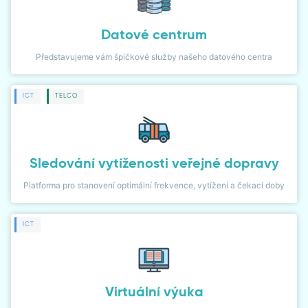
ČLÁNKY
Datové centrum
NOVINKY
Představujeme vám špičkové služby našeho datového centra
NÁVODY
ICT
TELCO
PŘÍPADOVÉ STUDIE
LIDÉ
Sledování vytíženosti veřejné dopravy
WIKI
Platforma pro stanovení optimální frekvence, vytížení a čekací doby
KARIÉRA
ICT
KONTAKT
Virtuální výuka
KLIENTSKÁ ZÓNA