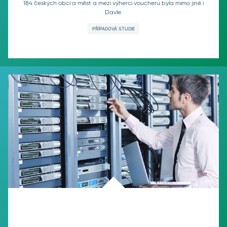
184 českých obcí a měst a mezi výherci voucheru byla mimo jiné i
Davle.
PŘÍPADOVÁ STUDIE