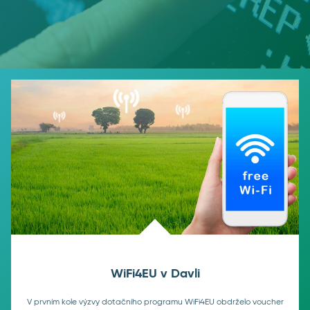
WiFi4EU v Davli
V prvním kole výzvy dotačního programu WiFi4EU obdrželo voucher