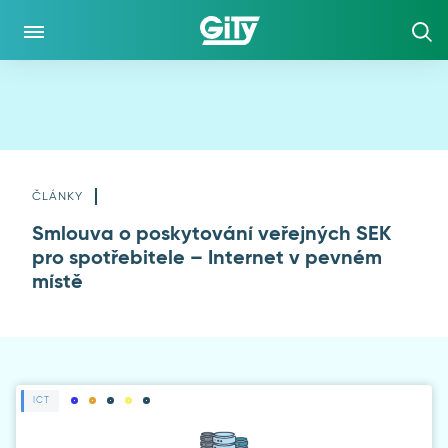
CO DĚLÁME
O NÁS
O SPOLEČNOSTI
ČLÁNKY
Smlouva o poskytování veřejných SEK
POLITIKA SYSTÉMU INTEGROVANÉHO MANAGEMENTU
pro spotřebitele – Internet v pevném
místě
HISTORIE
VÝZKUM A VÝVOJ
INFORMACE O ZPRACOVÁNÍ OSOBNÍCH ÚDAJŮ
ICT
KE STAŽENÍ