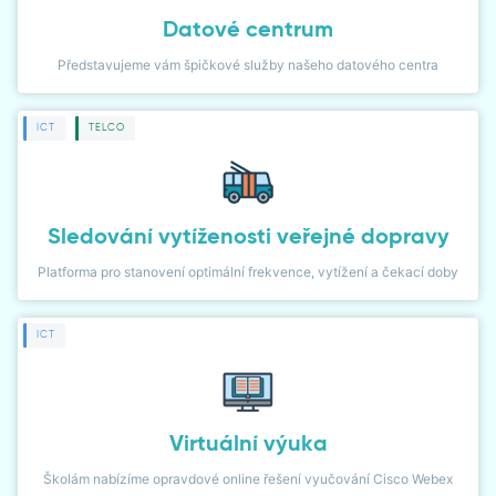
ČLÁNKY
Datové centrum
Představujeme vám špičkové služby našeho datového centra
NOVINKY
NÁVODY
ICT
TELCO
PŘÍPADOVÉ STUDIE
LIDÉ
Sledování vytíženosti veřejné dopravy
Platforma pro stanovení optimální frekvence, vytížení a čekací doby
WIKI
ICT
KARIÉRA
KONTAKT
Virtuální výuka
KLIENTSKÁ ZÓNA
Školám nabízíme opravdové online řešení vyučování Cisco Webex