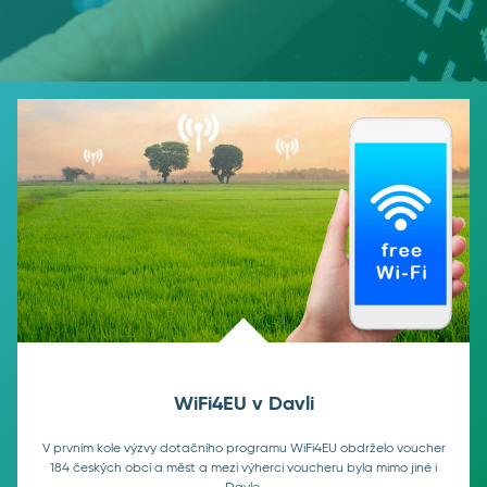
WiFi4EU v Davli
V prvním kole výzvy dotačního programu WiFi4EU obdrželo voucher
184 českých obcí a měst a mezi výherci voucheru byla mimo jiné i