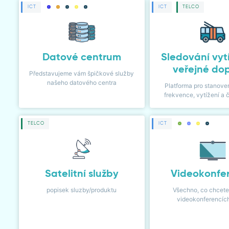
ICT
ICT
TELCO
KARIÉRA
KONTAKT
Datové centrum
Sledování vyt
veřejné do
Představujeme vám špičkové služby
našeho datového centra
Platforma pro stanoven
KLIENTSKÁ ZÓNA
frekvence, vytížení a 
TELCO
ICT
Satelitní služby
Videokonfe
popisek sluzby/produktu
Všechno, co chcete
videokonferencíc