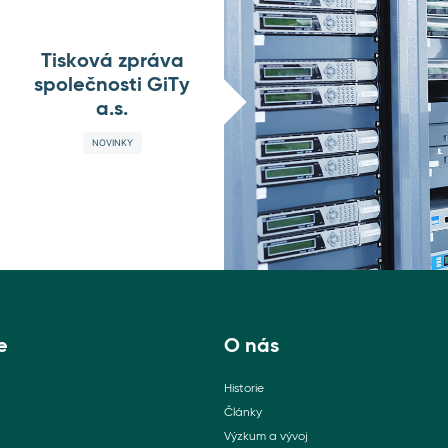
Tisková zpráva
společnosti GiTy
a.s.
NOVINKY
e
O nás
Historie
Články
Výzkum a vývoj