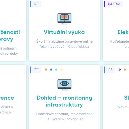
ICT
ELEKTRO
íženosti
Virtuální výuka
Elek
pravy
Školám nabízíme opravdové online
Potřebujete
řešení vyučování Cisco Webex
el
í optimální
čekací doby
ICT
ICT
rence
Dohled – monitoring
S
infrastruktury
 vědět o
Návrh,
h Cisco
Dohledové centrum, implementace
ICT systému pro dohled