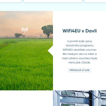
WiFi4EU v Davli
V prvním kole výzvy
dotačního programu
WiFi4EU obdrželo voucher
184 českých obcí a měst a
mezi výherci voucheru byla
mimo jiné i Davle.
PŘÍPADOVÁ STUDIE