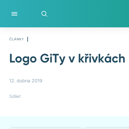
CO DĚLÁME
ČLÁNKY
Logo GiTy v křivkách
O NÁS
ČLÁNKY
12. dubna 2019
Sdílet
LIDÉ
WIKI