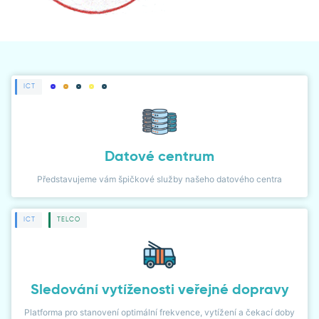
ČLÁNKY
NOVINKY
NÁVODY
ICT
PŘÍPADOVÉ STUDIE
LIDÉ
Datové centrum
Představujeme vám špičkové služby našeho datového centra
WIKI
ICT
TELCO
KARIÉRA
KONTAKT
Sledování vytíženosti veřejné dopravy
KLIENTSKÁ ZÓNA
Platforma pro stanovení optimální frekvence, vytížení a čekací doby