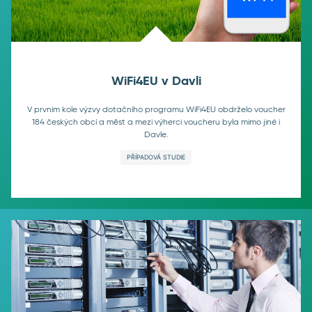
WiFi4EU v Davli
V prvním kole výzvy dotačního programu WiFi4EU obdrželo voucher
184 českých obcí a měst a mezi výherci voucheru byla mimo jiné i
Davle.
PŘÍPADOVÁ STUDIE