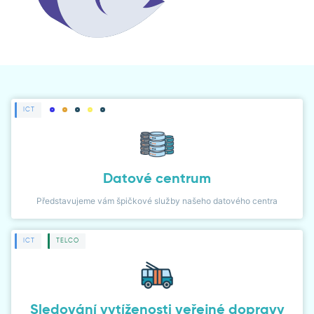
ČLÁNKY
NOVINKY
NÁVODY
PŘÍPADOVÉ STUDIE
ICT
LIDÉ
Datové centrum
WIKI
Představujeme vám špičkové služby našeho datového centra
KARIÉRA
ICT
TELCO
KONTAKT
KLIENTSKÁ ZÓNA
Sledování vytíženosti veřejné dopravy