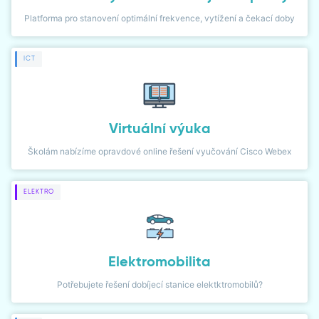
Platforma pro stanovení optimální frekvence, vytížení a čekací doby
DIALER
NETWORK MONITOR
ICT
Virtuální výuka
Školám nabízíme opravdové online řešení vyučování Cisco Webex
ELEKTRO
Elektromobilita
Potřebujete řešení dobíjecí stanice elektktromobilů?