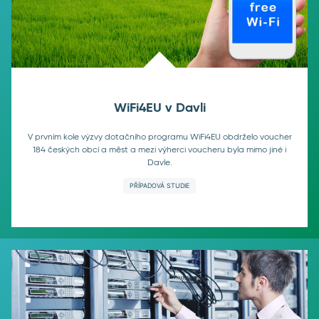
WiFi4EU v Davli
V prvním kole výzvy dotačního programu WiFi4EU obdrželo voucher
184 českých obcí a měst a mezi výherci voucheru byla mimo jiné i
Davle.
PŘÍPADOVÁ STUDIE