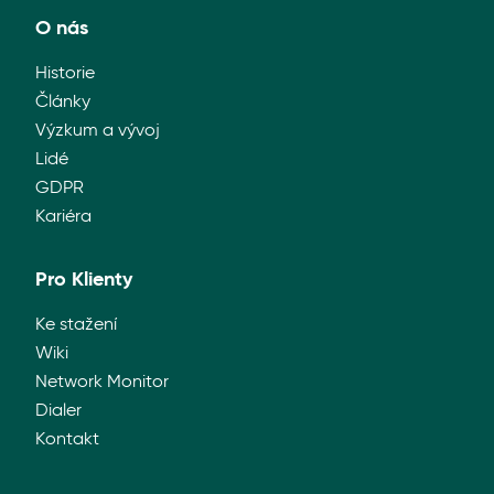
ČLÁNKY
O nás
NOVINKY
Historie
Články
NÁVODY
Výzkum a vývoj
Lidé
PŘÍPADOVÉ STUDIE
GDPR
Kariéra
LIDÉ
Pro Klienty
WIKI
Ke stažení
KARIÉRA
Wiki
Network Monitor
KONTAKT
Dialer
Kontakt
KLIENTSKÁ ZÓNA