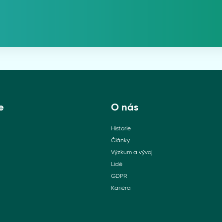
e
O nás
Historie
Články
Výzkum a vývoj
Lidé
GDPR
Kariéra