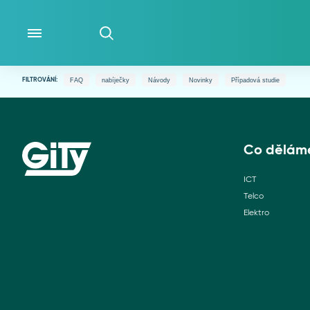
FAQ
nabíječky
Návody
Novinky
Případová studie
FILTROVÁNÍ:
CO DĚLÁME
O NÁS
Co dělám
ICT
ČLÁNKY
Telco
Elektro
LIDÉ
WIKI