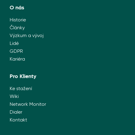
ČLÁNKY
O nás
NOVINKY
Historie
Články
NÁVODY
Výzkum a vývoj
Lidé
PŘÍPADOVÉ STUDIE
GDPR
Kariéra
LIDÉ
Pro Klienty
WIKI
Ke stažení
KARIÉRA
Wiki
Network Monitor
KONTAKT
Dialer
Kontakt
KLIENTSKÁ ZÓNA