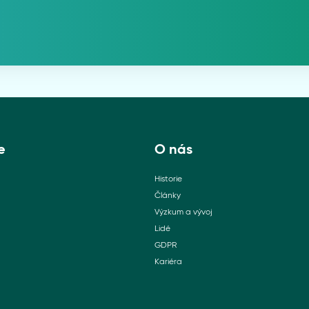
e
O nás
Historie
Články
Výzkum a vývoj
Lidé
GDPR
Kariéra