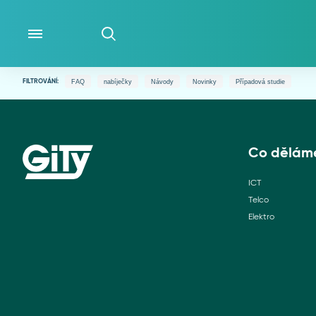
FAQ
nabíječky
Návody
Novinky
Případová studie
FILTROVÁNÍ:
CO DĚLÁME
O NÁS
Co dělám
ICT
ČLÁNKY
Telco
Elektro
LIDÉ
WIKI