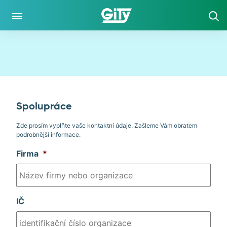
CO DĚLÁME
O NÁS
O SPOLEČNOSTI
Spolupráce
POLITIKA SYSTÉMU INTEGROVANÉHO MANAGEMENTU
Zde prosím vyplňte vaše kontaktní údaje. Zašleme Vám obratem
podrobnější informace.
HISTORIE
Firma
*
VÝZKUM A VÝVOJ
INFORMACE O ZPRACOVÁNÍ OSOBNÍCH ÚDAJŮ
IČ
KE STAŽENÍ