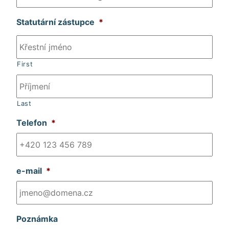
ČLÁNKY
Statutární zástupce
*
NOVINKY
NÁVODY
First
PŘÍPADOVÉ STUDIE
LIDÉ
Last
Telefon
*
WIKI
KARIÉRA
e-mail
*
KONTAKT
Poznámka
KLIENTSKÁ ZÓNA