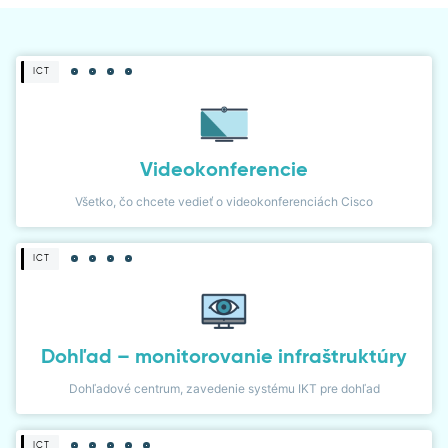
DIALER
ICT
NETWORK MONITOR
Videokonferencie
Všetko, čo chcete vedieť o videokonferenciách Cisco
ICT
Dohľad – monitorovanie infraštruktúry
Dohľadové centrum, zavedenie systému IKT pre dohľad
ICT