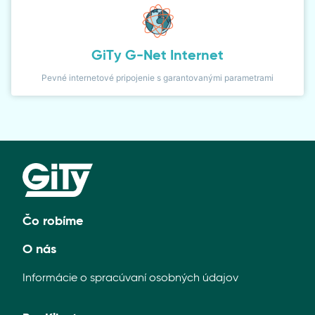
GiTy G-Net Internet
Pevné internetové pripojenie s garantovanými parametrami
Čo robíme
O nás
Informácie o spracúvaní osobných údajov