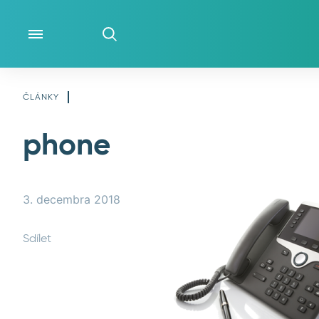
ČO ROBÍME
ČLÁNKY
phone
O NÁS
NOVINKY
3. decembra 2018
Sdílet
KONTAKT
KLIENTSKÁ ZÓNA