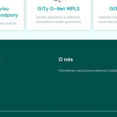
visu
GiTy G-Net MPLS
Gi
podpory
Rýchla, bezpečná a efektívna
Satelitné pri
komunikácia medzi pobočkami
nezávislej o
sné centrum
e
O nás
Informácie o spracúvaní osobných údaj