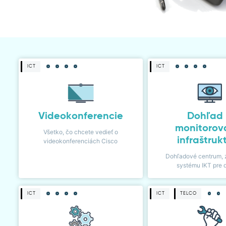
ICT
ICT
Videokonferencie
Dohľad
monitorov
Všetko, čo chcete vedieť o
infraštruk
videokonferenciách Cisco
Dohľadové centrum, 
systému IKT pre 
ICT
ICT
TELCO