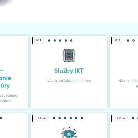
ICT
ICT
 –
Služby IKT
anie
Návrh, inštalácia a správa
Návrh, inšt
túry
i
zavedenie
dohľad
TELCO
TELCO