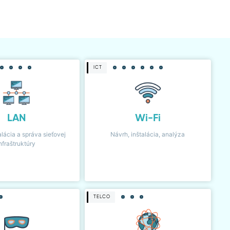
ICT
LAN
Wi-Fi
alácia a správa sieťovej
Návrh, inštalácia, analýza
nfraštruktúry
TELCO