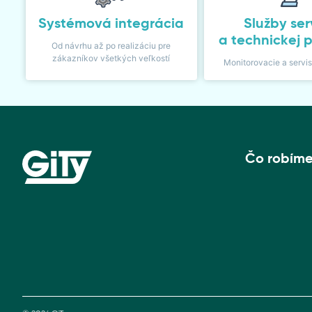
Systémová integrácia
Služby ser
a technickej 
Od návrhu až po realizáciu pre
zákazníkov všetkých veľkostí
Monitorovacie a servi
Čo robím