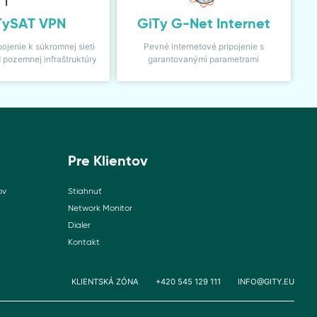
TySAT VPN
GiTy G-Net Internet
pojenie k súkromnej sieti
Pevné internetové pripojenie s
d pozemnej infraštruktúry
garantovanými parametrami
Pre Klientov
ov
Stiahnuť
Network Monitor
Dialer
Kontakt
KLIENTSKÁ ZÓNA
+420 545 129 111
INFO@GITY.EU