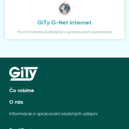
GiTy G-Net Internet
Pevné internetové pripojenie s garantovanými parametrami
Čo robíme
O nás
Informácie o spracúvaní osobných údajov