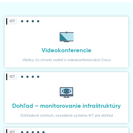
DIALER
ICT
NETWORK MONITOR
Videokonferencie
Všetko, čo chcete vedieť o videokonferenciách Cisco
ICT
Dohľad – monitorovanie infraštruktúry
Dohľadové centrum, zavedenie systému IKT pre dohľad
ICT