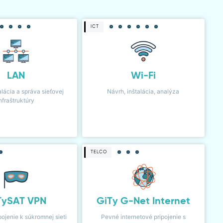
ICT
LAN
Wi-Fi
alácia a správa sieťovej
Návrh, inštalácia, analýza
nfraštruktúry
TELCO
TySAT VPN
GiTy G-Net Internet
pojenie k súkromnej sieti
Pevné internetové pripojenie s