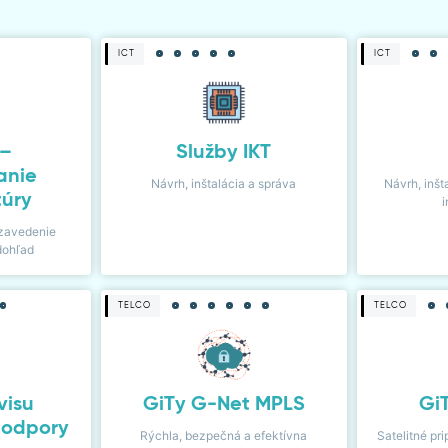
ICT
ICT
 –
Služby IKT
anie
Návrh, inštalácia a správa
Návrh, inšt
túry
i
zavedenie
dohľad
TELCO
TELCO
visu
GiTy G-Net MPLS
Gi
podpory
Rýchla, bezpečná a efektívna
Satelitné pri