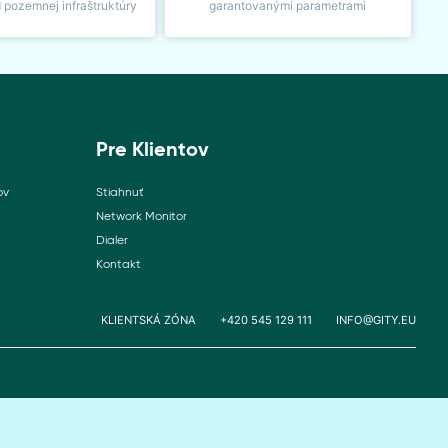
d pozemnej infraštruktúry
garantovanými parametrami
Pre Klientov
ov
Stiahnuť
Network Monitor
Dialer
Kontakt
KLIENTSKÁ ZÓNA
+420 545 129 111
INFO@GITY.EU