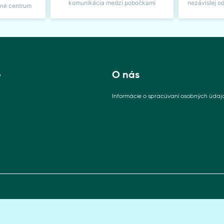
komunikácia medzi pobočkami
nezávislej o
sné centrum
e
O nás
Informácie o spracúvaní osobných údaj