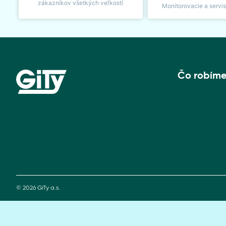
zákazníkov všetkých veľkostí
Monitorovacie a servi
Čo robím
© 2026 GiTy a.s.