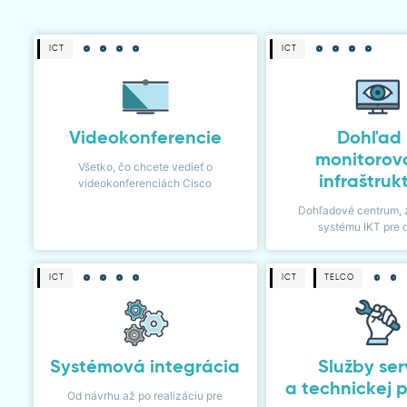
ICT
ICT
Videokonferencie
Dohľad
monitorov
Všetko, čo chcete vedieť o
infraštruk
videokonferenciách Cisco
Dohľadové centrum, 
systému IKT pre 
ICT
ICT
TELCO
Systémová integrácia
Služby ser
a technickej 
Od návrhu až po realizáciu pre