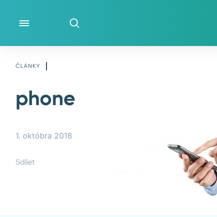
ČO ROBÍME
ČLÁNKY
phone
O NÁS
NOVINKY
1. októbra 2018
Sdílet
KONTAKT
KLIENTSKÁ ZÓNA