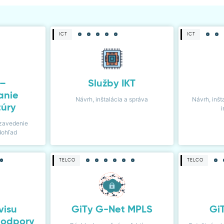
ICT
ICT
 –
Služby IKT
anie
Návrh, inštalácia a správa
Návrh, inšt
túry
i
zavedenie
dohľad
TELCO
TELCO
visu
GiTy G-Net MPLS
Gi
podpory