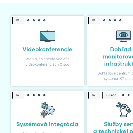
ICT
ICT
Videokonferencie
Dohľad
monitorov
Všetko, čo chcete vedieť o
infraštruk
videokonferenciách Cisco
Dohľadové centrum, 
systému IKT pre 
ICT
ICT
TELCO
Systémová integrácia
Služby ser
a technickej 