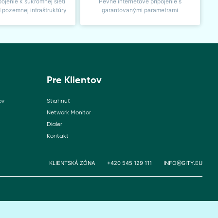
pojenie k súkromnej sieti
Pevné internetové pripojenie s
d pozemnej infraštruktúry
garantovanými parametrami
Pre Klientov
ov
Stiahnuť
Network Monitor
Dialer
Kontakt
KLIENTSKÁ ZÓNA
+420 545 129 111
INFO@GITY.EU