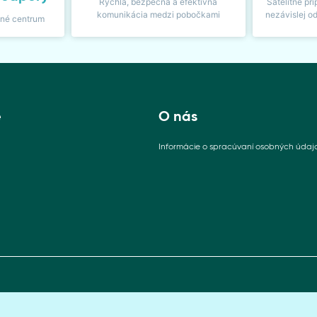
Rýchla, bezpečná a efektívna
Satelitné pri
komunikácia medzi pobočkami
nezávislej o
sné centrum
e
O nás
Informácie o spracúvaní osobných údaj