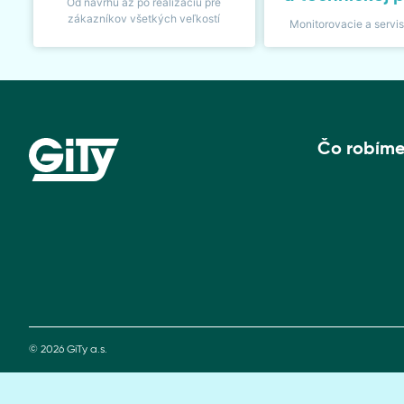
Od návrhu až po realizáciu pre
zákazníkov všetkých veľkostí
Monitorovacie a servi
Čo robím
© 2026 GiTy a.s.