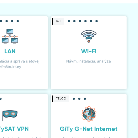
ICT
LAN
Wi-Fi
alácia a správa sieťovej
Návrh, inštalácia, analýza
nfraštruktúry
TELCO
TySAT VPN
GiTy G-Net Internet