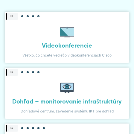
DIALER
ICT
NETWORK MONITOR
Videokonferencie
Všetko, čo chcete vedieť o videokonferenciách Cisco
ICT
Dohľad – monitorovanie infraštruktúry
Dohľadové centrum, zavedenie systému IKT pre dohľad
ICT