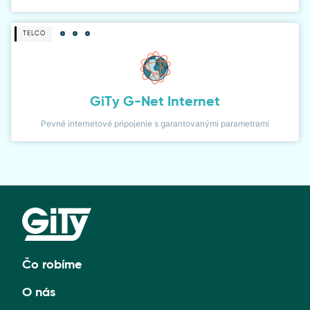
TELCO
GiTy G-Net Internet
Pevné internetové pripojenie s garantovanými parametrami
Čo robíme
O nás