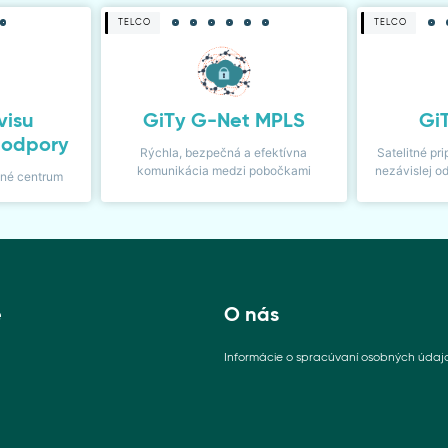
TELCO
TELCO
visu
GiTy G-Net MPLS
Gi
podpory
Rýchla, bezpečná a efektívna
Satelitné pri
komunikácia medzi pobočkami
nezávislej o
sné centrum
e
O nás
Informácie o spracúvaní osobných údaj