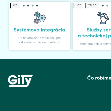
ICT
ICT
TELCO
Systémová integrácia
Služby ser
a technickej 
Od návrhu až po realizáciu pre
zákazníkov všetkých veľkostí
Monitorovacie a servi
Čo robím