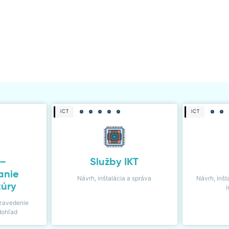
ICT
ICT
 –
Služby IKT
anie
Návrh, inštalácia a správa
Návrh, inšt
túry
i
zavedenie
dohľad