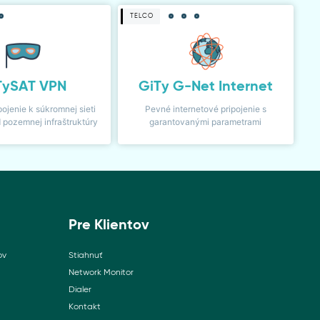
TELCO
TySAT VPN
GiTy G-Net Internet
pojenie k súkromnej sieti
Pevné internetové pripojenie s
d pozemnej infraštruktúry
garantovanými parametrami
Pre Klientov
ov
Stiahnuť
Network Monitor
Dialer
Kontakt