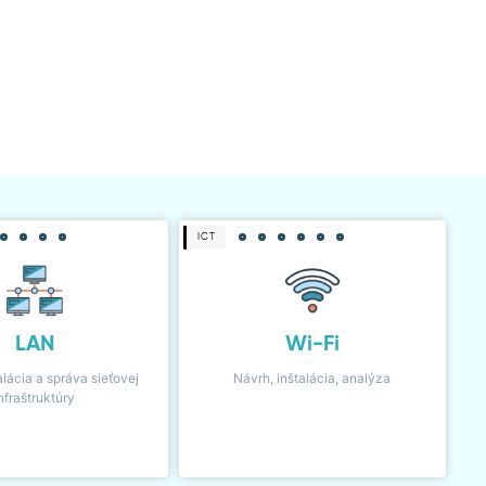
ICT
LAN
Wi-Fi
alácia a správa sieťovej
Návrh, inštalácia, analýza
nfraštruktúry