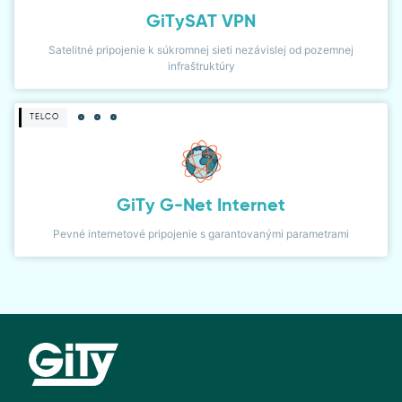
GiTySAT VPN
Satelitné pripojenie k súkromnej sieti nezávislej od pozemnej
infraštruktúry
TELCO
GiTy G-Net Internet
Pevné internetové pripojenie s garantovanými parametrami