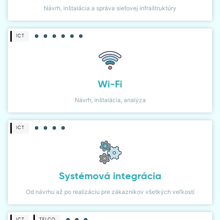
Návrh, inštalácia a správa sieťovej infraštruktúry
ICT
Wi-Fi
Návrh, inštalácia, analýza
ICT
Systémová integrácia
Od návrhu až po realizáciu pre zákazníkov všetkých veľkostí
ICT
TELCO